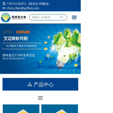
13510120372（陈先生 同微信）
首页
chris.chen@ysfled.com
产品中心
끀
ꄙ
应用市场
艾迈斯欧司朗
行业资讯
|
光学
解决方案的全球领先者
|
人员招聘
拥有超过110年发展历史
拥有多项世界领先的专利
关于我们
产品中心
뀒
끀