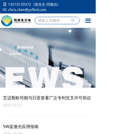
13510120372（陈先生 同微信）
首页
chris.chen@ysfled.com
产品中心
끀
ꄙ
应用市场
行业资讯
人员招聘
关于我们
艾迈斯欧司朗与日亚签署广泛专利交叉许可协议
2025-10-21
5W蓝激光应用指南
2025-10-30