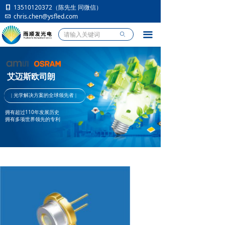
13510120372（陈先生 同微信）
首页
chris.chen@ysfled.com
产品中心
끀
ꄙ
应用市场
艾迈斯欧司朗
行业资讯
|
光学
解决方案的全球领先者
|
人员招聘
拥有超过110年发展历史
拥有多项世界领先的专利
关于我们